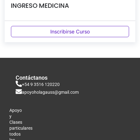
INGRESO MEDICINA
Inscribirse Curso
Contáctanos
+54 9 3516 120220
apoyoholagauss@gmail.com
Apoyo
y
Clases
particulares
todos
los