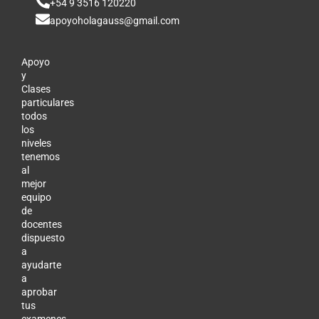
+54 9 3516 120220
apoyoholagauss@gmail.com
Apoyo
y
Clases
particulares
todos
los
niveles
tenemos
al
mejor
equipo
de
docentes
dispuesto
a
ayudarte
a
aprobar
tus