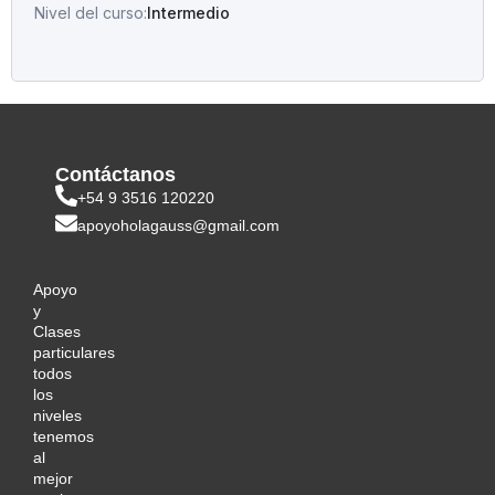
Nivel del curso:
Intermedio
Contáctanos
+54 9 3516 120220
apoyoholagauss@gmail.com
Apoyo
y
Clases
particulares
todos
los
niveles
tenemos
al
mejor