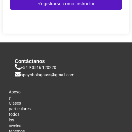
Registrarse como instructor
Contáctanos
+54 9 3516 120220
apoyoholagauss@gmail.com
Apoyo
y
Clases
particulares
todos
los
niveles
tenemos