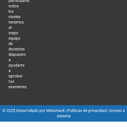
particulares
todos
los
niveles
tenemos
al
mejor
equipo
de
docentes
dispuesto
a
ayudarte
a
aprobar
tus
examenes.
© 2025 Desarrollado por
Misiomark
| Políticas de privacidad |
Acceso a
sistema