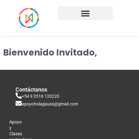
Bienvenido Invitado,
Contáctanos
+54 9 3516 120220
apoyoholagauss@gmail.com
Apoyo
y
Clases