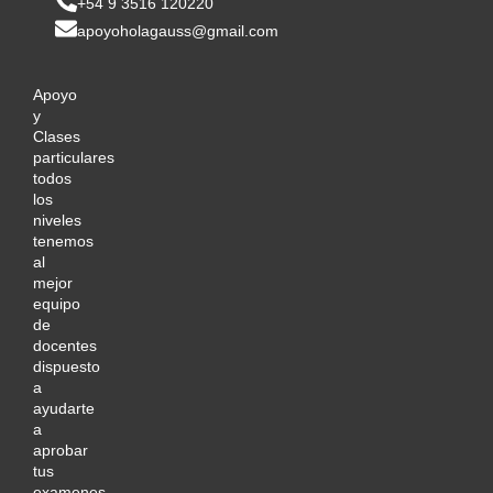
+54 9 3516 120220
apoyoholagauss@gmail.com
Apoyo
y
Clases
particulares
todos
los
niveles
tenemos
al
mejor
equipo
de
docentes
dispuesto
a
ayudarte
a
aprobar
tus
examenes.