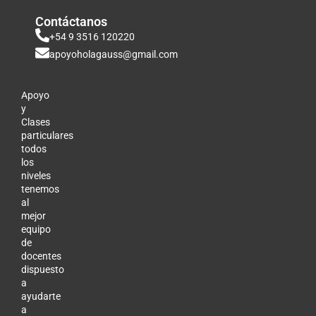
Contáctanos
+54 9 3516 120220
apoyoholagauss@gmail.com
Apoyo
y
Clases
particulares
todos
los
niveles
tenemos
al
mejor
equipo
de
docentes
dispuesto
a
ayudarte
a