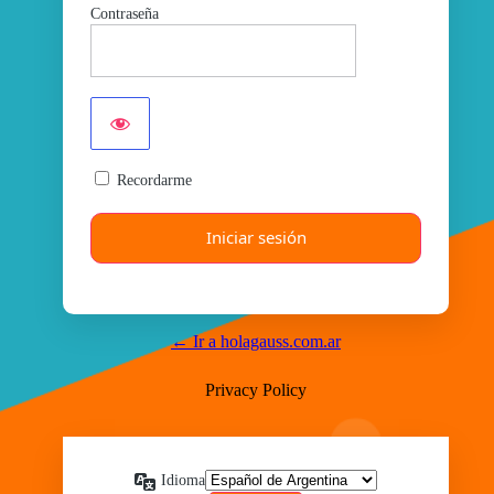
Contraseña
Recordarme
← Ir a holagauss.com.ar
Privacy Policy
Idioma