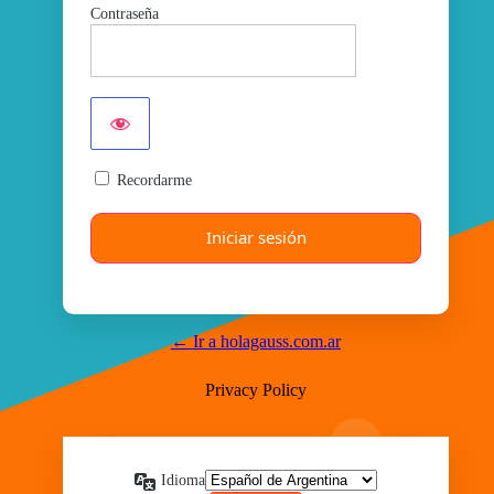
Contraseña
Recordarme
← Ir a holagauss.com.ar
Privacy Policy
Idioma