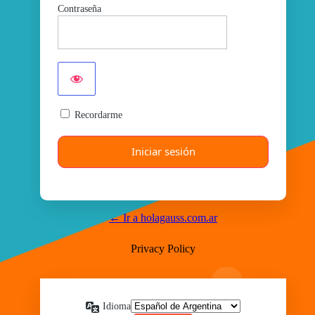
Contraseña
Recordarme
← Ir a holagauss.com.ar
Privacy Policy
Idioma