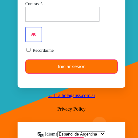
Contraseña
Recordarme
← Ir a holagauss.com.ar
Privacy Policy
Idioma