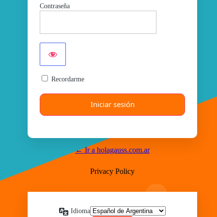
Contraseña
Recordarme
← Ir a holagauss.com.ar
Privacy Policy
Idioma