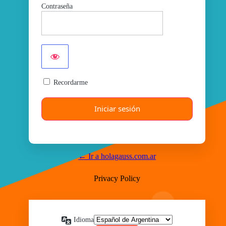
Contraseña
Recordarme
← Ir a holagauss.com.ar
Privacy Policy
Idioma